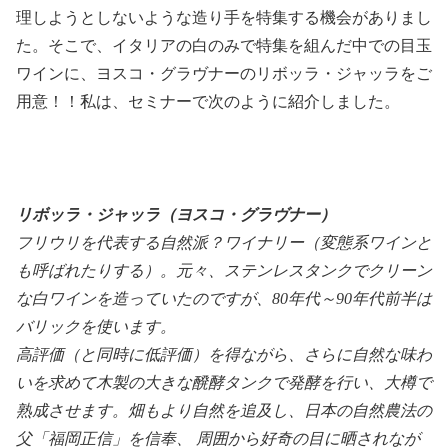
理しようとしないような造り手を特集する機会がありまし
た。そこで、イタリアの白のみで特集を組んだ中での目玉
ワインに、ヨスコ・グラヴナーのリボッラ・ジャッラをご
用意！！私は、セミナーで次のように紹介しました。
リボッラ・ジャッラ（ヨスコ・グラヴナー）
フリウリを代表する自然派？ワイナリー（変態系ワインと
も呼ばれたりする）。元々、ステンレスタンクでクリーン
な白ワインを造っていたのですが、80年代～90年代前半は
バリックを使います。
高評価（と同時に低評価）を得ながら、さらに自然な味わ
いを求めて木製の大きな醗酵タンクで発酵を行い、大樽で
熟成させます。畑もより自然を追及し、日本の自然農法の
父「福岡正信」を信奉、 周囲から好奇の目に晒されなが