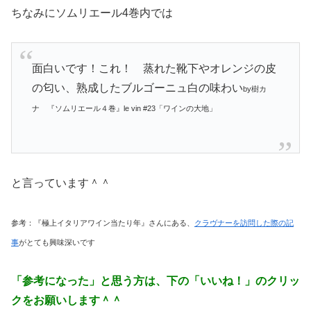
ちなみにソムリエール4巻内では
面白いです！これ！ 蒸れた靴下やオレンジの皮
の匂い、熟成したブルゴーニュ白の味わい
by樹カ
ナ 『ソムリエール４巻』le vin #23「ワインの大地」
と言っています＾＾
参考：『極上イタリアワイン当たり年』さんにある、
クラヴナーを訪問した際の記
事
がとても興味深いです
「参考になった」と思う方は、下の「いいね！」のクリッ
クをお願いします＾＾