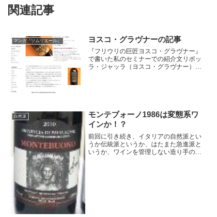
関連記事
ヨスコ・グラヴナーの記事
マンガ『ソムリエール』
『フリウリの巨匠ヨスコ・グラヴナー』
で書いた私のセミナーでの紹介文リボッ
ラ・ジャッラ（ヨスコ・グラヴナー）
フリウリを代表する自然派？ワイナリー
（変態系ワインとも呼ばれたりする）。
元々、ステンレスタンクでクリーンな白
ワインを造っていたのです...
モンテブォーノ1986は変態系ワ
自然派
インか！？
前回に引き続き、イタリアの自然派とい
うか伝統派というか、はたまた急進派と
いうか、ワインを管理しない造り手のワ
インです。最近、変態系ともいわれます
よね。そんな造り手とワインをご紹介し
ます。自然農法で無農薬、酸化防止剤無
添加、そしてアンフォラで...