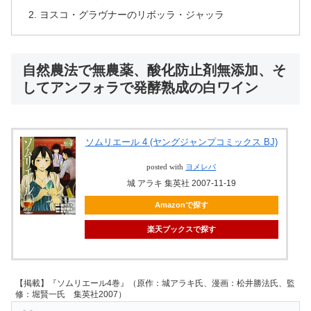
ヨスコ・グラヴナーのリボッラ・ジャッラ
自然農法で無農薬、酸化防止剤無添加、そ
してアンフォラで発酵熟成の白ワイン
ソムリエール 4 (ヤングジャンプコミックス BJ)
posted with
ヨメレバ
城 アラキ 集英社 2007-11-19
Amazonで探す
楽天ブックスで探す
【掲載】『ソムリエール4巻』（原作：城アラキ氏、漫画：松井勝法氏、監
修：堀賢一氏 集英社2007）