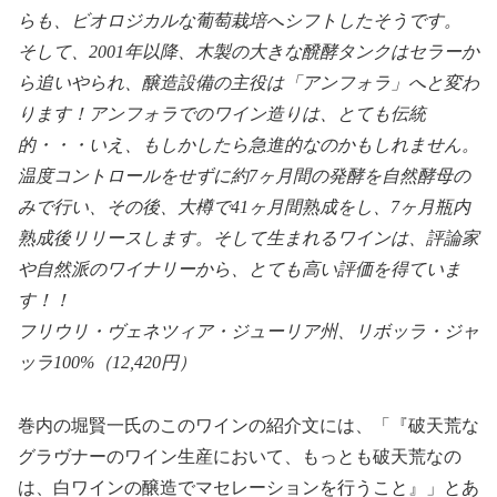
らも、ビオロジカルな葡萄栽培へシフトしたそうです。
そして、2001年以降、木製の大きな醗酵タンクはセラーか
ら追いやられ、醸造設備の主役は「アンフォラ」へと変わ
ります！アンフォラでのワイン造りは、とても伝統
的・・・いえ、もしかしたら急進的なのかもしれません。
温度コントロールをせずに約7ヶ月間の発酵を自然酵母の
みで行い、その後、大樽で41ヶ月間熟成をし、7ヶ月瓶内
熟成後リリースします。そして生まれるワインは、評論家
や自然派のワイナリーから、とても高い評価を得ていま
す！！
フリウリ・ヴェネツィア・ジューリア州、リボッラ・ジャ
ッラ100%（12,420円）
巻内の堀賢一氏のこのワインの紹介文には、
『破天荒な
グラヴナーのワイン生産において、もっとも破天荒なの
は、白ワインの醸造でマセレーションを行うこと』
とあ