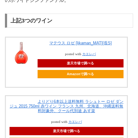
のホワイトジンファンデル。
上記3つのワイン
マテウス ロゼ [likaman_MAT][長S]
posted with
カエレバ
楽天市場で調べる
Amazonで調べる
よりどり6本以上送料無料 ラシュトー ロゼ ダン
ジュ 2015 750ml 赤ワイン フランス 九州、北海道、沖縄送料無
料対象外、クール代別途 あす楽
posted with
カエレバ
楽天市場で調べる