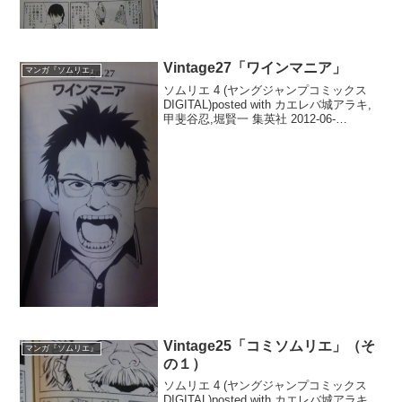
最初に収録されている話で、日本編のス
タート。なお、1巻～...
Vintage27「ワインマニア」
マンガ『ソムリエ』
ソムリエ 4 (ヤングジャンプコミックス
DIGITAL)posted with カエレバ城アラキ,
甲斐谷忍,堀賢一 集英社 2012-06-
29Amazonで探す楽天市場で探す【掲
載】『ソムリエ4巻』（原作：城アラキ
氏、漫画：甲斐谷忍氏、監...
Vintage25「コミソムリエ」（そ
マンガ『ソムリエ』
の１）
ソムリエ 4 (ヤングジャンプコミックス
DIGITAL)posted with カエレバ城アラキ,