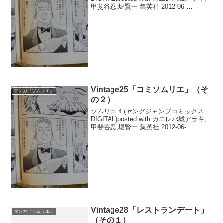
甲斐谷忍,堀賢一 集英社 2012-06-
29Amazon楽天市場【掲載】『ソムリエ4
巻』（原作：城アラキ氏、漫画：甲斐谷
忍氏、監修：堀賢一氏...
Vintage25「コミソムリエ」（そ
マンガ『ソムリエ』
の２）
ソムリエ 4 (ヤングジャンプコミックス
DIGITAL)posted with カエレバ城アラキ,
甲斐谷忍,堀賢一 集英社 2012-06-
29Amazon楽天市場【掲載】『ソムリエ4
巻』（原作：城アラキ氏、漫画：甲斐谷
忍氏、監修：堀賢一氏...
Vintage28「レストランデート」
マンガ『ソムリエ』
（その１）