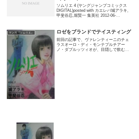
ソムリエ 4 (ヤングジャンプコミックス
DIGITAL)posted with カエレバ城アラキ,
甲斐谷忍,堀賢一 集英社 2012-06-
29Amazonで探す楽天市場で探す【掲
載】『ソムリエ4巻』（原作：城アラキ
氏、漫画：甲斐谷忍氏、監...
ロゼをブランドでテイスティング
マンガ『ソムリエ』
前回の記事で、ヴァレンティーニのチェ
ラスオーロ・ディ・モンテプルチアー
ノ・ダブルッツィオが、目隠しで飲むと
赤と思うだろうということを書きまし
た。そもそも、ワインの色、外観という
情報を得られなければ、中のワインが白
なのか、ロゼなのか、赤なのか...