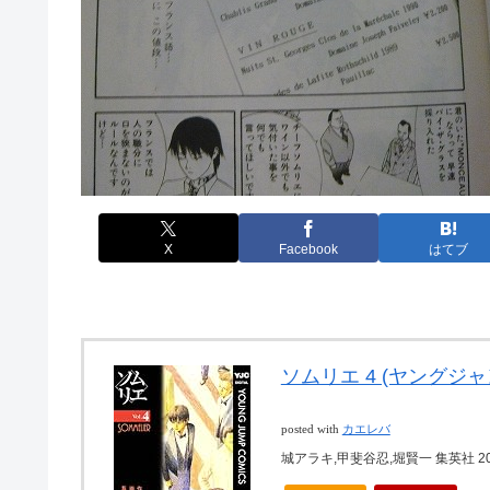
X
Facebook
はてブ
ソムリエ 4 (ヤングジャ
posted with
カエレバ
城アラキ,甲斐谷忍,堀賢一 集英社 201