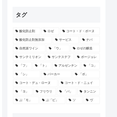
タグ
酸化防止剤
ロゼ
コート・ド・ボーヌ
酸化防止剤無添加
サービス
ナパ
自然派ワイン
「ウ」
ロゼの醸造
サンテミリオン
サンテステフ
ボージョレ
「フ」
「ト」
アルゼンチン
「コ」
「シ」
パーカー
「ボ」
コート・デュ・ローヌ
コート・ド・ニュイ
「ヨ」
フリウリ
「バ」
タンニン
ぶ「モ」
ぶ「ピ」
ソ
ヴ